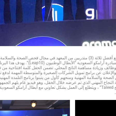
من شركة أرامكو السعودية في قاعة الغوار في الظهران باستضافة
ائف وزيادة مساهمة الناتج المحلي. تضمن الحفل كلمة افتتاحية من ق
سعدي، تلاها حفل توزيع وتوقيع 30 مذكرة تفاهم، والإعلان عن برامج تمويل الشركات الصغيرة والمتوسط
الصحة والسلامة المهنية ومنحهم كأول من يتبنوا برنامج التلمذة المهني
النجاح المهني الذي تم عرضه خلال الحفل، وهو فيديو عام يلهم الجمهو