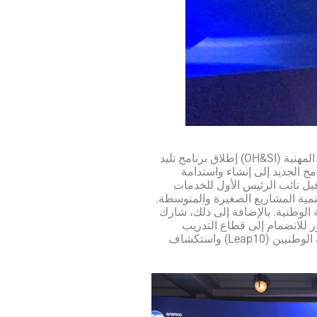
في يوم الخميس، 20 أكتوبر 2022، حضر المدير الإداري لمعهد إتقان مع أفضل ثلاثة (3) متدربين من المعهد في مجال فحص الصحة والسلامة المهنية (OH&SI) إطلاق برنامج تليد
 ومبادرة أرامكو السعودية “الأبطال الوطنيون (Leap10)”. يهدف هذا البرنامج الجديد إلى إنشاء واستدامة
بل نائب الرئيس الأول للخدمات
ة المهمة لدفع تنمية المشاريع الصغيرة والمتوسطة.
ة الوطنية. بالإضافة إلى ذلك، شارك
ر للانضمام إلى قطاع التدريب
المهني. يقدم معهد إتقان الدعم الكامل لهذه المبادرات الجديدة “برنامج Taleed” ، ويتطلع إلى العمل بشكل تعاوني مع أبطال أرامكو السعودية الوطنيين (Leap10) واستكشاف