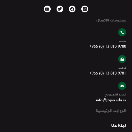
معلومات الاتصال
هاتف
+966 (0) 13 810 9780
فاكس
+966 (0) 13 810 9781
البريد الالكتروني
info@itqan.edu.sa
الروابط الرئيسية
نبذة عنا