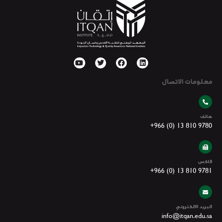
معلومات الاتصال
هاتف
+966 (0) 13 810 9780
فاكس
+966 (0) 13 810 9781
البريد الالكتروني
info@itqan.edu.sa