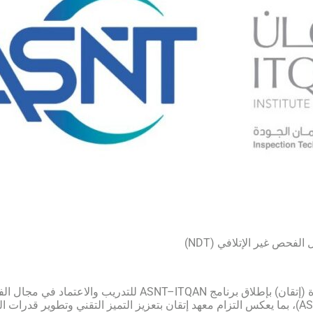
بالشراكة الاستراتيجية مع الجمعية الأمريكية للفحص غير الإتلافي (ASNT)، بما يعكس التزام معهد إتقان بتعزيز التميز