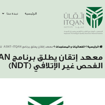
الرئيسية
نبذة عنا
الرئيسية
الفعاليات و المستجدات
معهد إتقان يطلق برنامج ASNT–ITQAN للتدريب والشهادات في مجال الفحص غير الإتلافي (NDT)
الفحص غير الإتلافي (NDT)