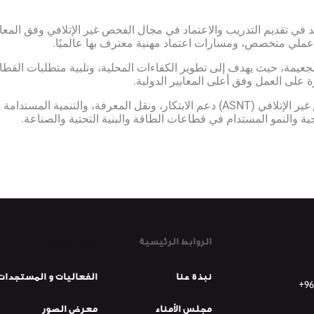
د في تقديم التدريب والاعتماد في مجال الفحص غير الإتلافي وفق المعاي
 عملي متخصص، ومسارات اعتماد مهنية معترف بها عالميًا.
ي الجعيمة، حيث يهدف إلى تطوير الكفاءات المحلية، وتلبية متطلبات الق
ة على العمل وفق أعلى المعايير الدولية.
ومن خلال هذا التعاون، يواصل معهد إتقان والجمعية الأمريكية للفحص غير الإتلافي (ASNT) دعم الابتكا
ية والنمو المستدام في قطاعات الطاقة والبنية التحتية والصناعة.
Main Links
الروابط الرئيسية
نبذة عنا
الفعاليات و المستجدات
+96
مجلس الأمناء
معرض الصور