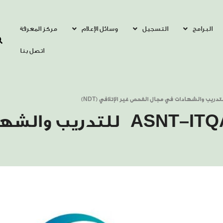
البرامج
التسجيل
وسائل الإعلام
مركز المعرفة
اتصل بنا
معهد إتقان يطلق برنامج SNT–ITQAN