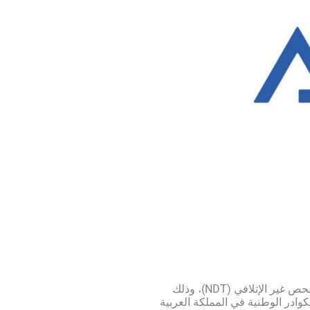
قي 14 مايو 2026، يفتخر المعهد الوطني لتقنية الفحص وضمان الجودة (إتقان) بإطلاق برنامج ASNT–ITQAN للتدريب والاعتماد في مجال الفحص غير الإتلافي (NDT)، وذلك
 التقني وتطوير قدرات الكوادر الوطنية في المملكة العربية